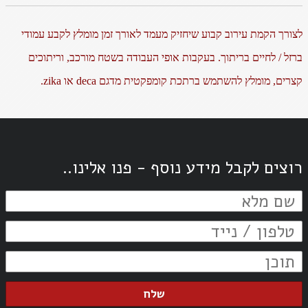
לצורך הקמת עירוב קבוע שיחזיק מעמד לאורך זמן מומלץ לקבע עמודי
ברזל / לחיים בריתוך. בעקבות אופי העבודה בשטח מורכב, וריתוכים
קצרים, מומלץ להשתמש ברתכת קומפקטית מדגם deca או zika.
רוצים לקבל מידע נוסף - פנו אלינו..
שלח